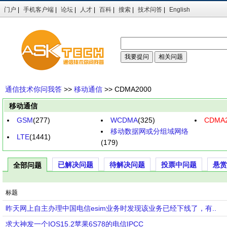
门户
|
手机客户端
|
论坛
|
人才
|
百科
|
搜索
|
技术问答
|
English
通信技术你问我答
>>
移动通信
>> CDMA2000
移动通信
GSM
(277)
WCDMA
(325)
CDMA2
移动数据网或分组域网络
LTE
(1441)
(179)
已解决问题
待解决问题
投票中问题
悬赏
全部问题
标题
昨天网上自主办理中国电信esim业务时发现该业务已经下线了，有..
求大神发一个IOS15.2苹果6S78的电信IPCC