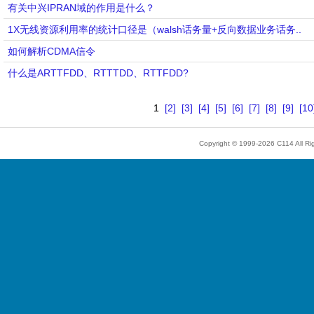
有关中兴IPRAN域的作用是什么？
1X无线资源利用率的统计口径是（walsh话务量+反向数据业务话务..
如何解析CDMA信令
什么是ARTTFDD、RTTTDD、RTTFDD?
1
[2]
[3]
[4]
[5]
[6]
[7]
[8]
[9]
[10
Copyright © 1999-2026
C114
All R