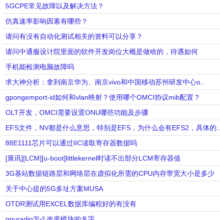
5GCPE常见故障以及解决方法？
仿真速率影响因素有哪些？
请问有没有自动化测试相关的资料可以分享？
请问中通服设计院里面的软件开发岗位大概是做啥的，待遇如何
手机能检测电脑故障吗
求大神分析：拿到南京华为、南京vivo和中国移动苏州研发中心o..
gpongemport-id如何和vlan映射？使用哪个OMCI协议mib配置？
OLT开发，OMCI需要设置ONU哪些功能及步骤
EFS文件，NV都是什么意思，特别是EFS，为什么会有EFS2，具体的.
88E1111芯片可以通过IIC读取寄存器数据吗
[展讯][LCM][u-boot]littlekernel时读不出部分LCM寄存器值
3G基站数据链路层和网络层在虚拟化所需的CPU内存带宽大小是多少
关于中心提的5G多址方案MUSA
OTDR测试用EXCEL数据库编程好的有没有
gnuradio怎么改变模块的名字