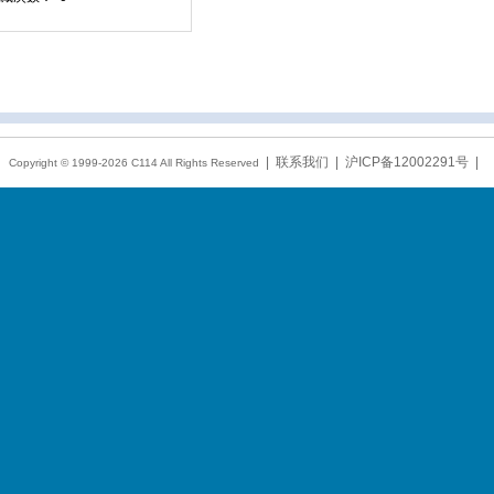
|
联系我们
|
沪ICP备12002291号
|
Copyright © 1999-2026
C114
All Rights Reserved