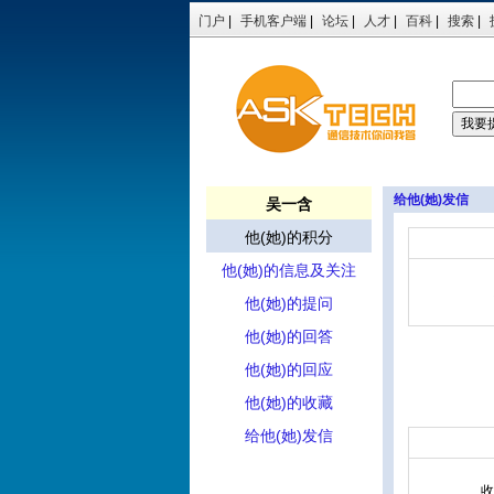
门户
|
手机客户端
|
论坛
|
人才
|
百科
|
搜索
|
给他(她)发信
吴一含
他(她)的积分
他(她)的信息及关注
他(她)的提问
他(她)的回答
他(她)的回应
他(她)的收藏
给他(她)发信
收