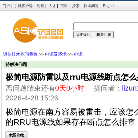
门户
|
手机客户端
|
论坛
|
人才
|
百科
|
搜索
|
技术问答
|
English
通信技术你问我答
>>
电源及环境
>>
电源
待解决问题
极简电源防雷以及rru电源线断点怎
离问题结束还有
0天0小时
| 提问者：
lizu
2026-4-28 15:26
极简电源在南方容易被雷击，应该怎
的RRU电源线如果存在断点怎么排查