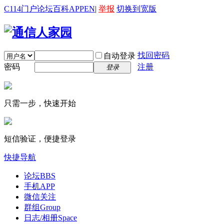
C114门户
论坛
百科
APP
EN
|
举报
切换到宽版
找回密码
自动登录
密码
注册
登录
只需一步，快速开始
短信验证，便捷登录
快捷导航
论坛
BBS
手机APP
微信关注
群组
Group
日志/相册
Space