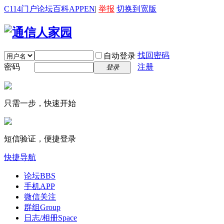
C114门户
论坛
百科
APP
EN
|
举报
切换到宽版
找回密码
自动登录
密码
注册
登录
只需一步，快速开始
短信验证，便捷登录
快捷导航
论坛
BBS
手机APP
微信关注
群组
Group
日志/相册
Space