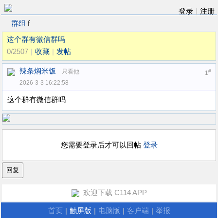
登录
|
注册
群组
f
这个群有微信群吗
0/2507
|
收藏
|
发帖
辣条焖米饭
只看他
#
1
2026-3-3 16:22:58
这个群有微信群吗
您需要登录后才可以回帖
登录
欢迎下载 C114 APP
首页
|
触屏版
|
电脑版
|
客户端
|
举报