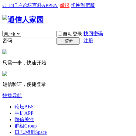
C114门户
论坛
百科
APP
EN
|
举报
切换到宽版
找回密码
自动登录
密码
注册
登录
只需一步，快速开始
短信验证，便捷登录
快捷导航
论坛
BBS
手机APP
微信关注
群组
Group
日志/相册
Space