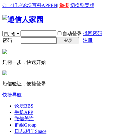
C114门户
论坛
百科
APP
EN
|
举报
切换到宽版
找回密码
自动登录
密码
注册
登录
只需一步，快速开始
短信验证，便捷登录
快捷导航
论坛
BBS
手机APP
微信关注
群组
Group
日志/相册
Space