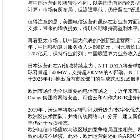
与中国运营商积极转型不同，以美国为首的“经典型
计算）市场有所布局，但渗透率低，仍停留在“管道
值得注意的是，美国电信运营商虽然在新业务方面没
支撑，带来的增收提效，得以长期维持高盈利水平
再看亚太市场，以中国为代表的“创新型运营商”，
年，中国移动算力服务收入达898亿元，同比增长11
1207亿元，保持行业前列；中国联通算力业务收入占
日本运营商在AI领域持续发力，NTT DATA将全
球容量超1500MW，支持超200MW的AI部署。NTT D
于2025年4月推出面向市政部门的生成式AISaa
欧洲市场作为全球重要的电信市场之一，近年来市
Orange集团将网络安全、可信云和AI作为B2B业务转型的核
2019年，沃达丰将数字转型计划升级为“数字化
欧洲区技术团队，并将传统网络与IT分开，建立新
丰仍处于亏损状态。
欧洲电信市场疲软与该区域的竞争格局直接相关。欧
致的规模不经济。此外，欧洲运营商还面临ARPU