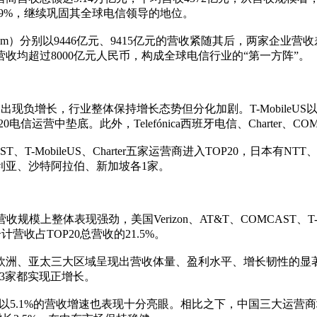
0.9%，继续巩固其全球电信领导的地位。
Telekom）分别以9446亿元、9415亿元的营收紧随其后，两家企
营收均超过8000亿元人民币，构成全球电信行业的“第一方阵”。
现负增长，行业整体保持增长态势但分化加剧。T-MobileUS
20电信运营中垫底。此外，Telefónica西班牙电信、Charte
AST、T-MobileUS、Charter五家运营商进入TOP20，日本
大利亚、沙特阿拉伯、新加坡各1家。
体表现强劲，美国Verizon、AT&T、COMCAST、T-Mobil
营收占TOP20总营收的21.5%。
、欧洲、亚太三大区域呈现出营收体量、盈利水平、增长韧性的显著
其余3家都实现正增长。
以5.1%的营收增速也表现十分亮眼。相比之下，中国三大运营商增