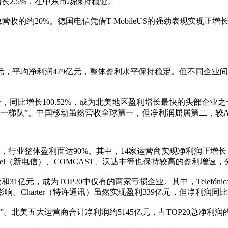
增长2.5%，在中东市场保持稳健。
总营收的约20%。德国电信凭借T-MobileUS的强劲表现实现正
585亿元，平均净利润479亿元，整体盈利水平保持稳定。但不同
一，同比增长100.52%，成为北美地区盈利增长最快的头部企业
第一梯队”。中国移动虽然营收全球第一，但净利润屈居第二，较AT
亏损，行业整体盈利面达90%。其中，14家运营商实现净利润正
el（新电信）、COMCAST、沃达丰等也保持较高的盈利增速，分别为4
2亿元和31亿元，成为TOP20中仅有的两家亏损企业。其中，Telef
Charter（特许通讯）虽然实现盈利339亿元，但净利润同比
北美五大运营商合计净利润约5145亿元，占TOP20总净利润的半