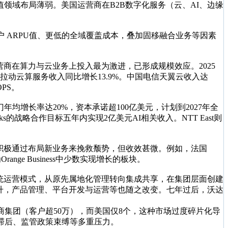
领域布局薄弱。美国运营商在B2B数字化服务（云、AI、边缘
 ARPU值、更低的全域覆盖成本，叠加固移融合业务等因素
商在算力与云业务上投入最为激进，已形成规模效应。2025
%，拉动云算服务收入同比增长13.9%。中国电信天翼云收入达
PS。
年均增长率达20%，资本承诺超100亿美元，计划到2027年全
ricks的战略合作目标五年内实现2亿美元AI相关收入。NTT East则
积极通过布局新业务来挽救颓势，但收效甚微。例如，法国
Orange Business中少数实现增长的板块。
变传统运营模式，从原先属地化管理转向集成共享，在集团层面创建
提升，产品管理、平台开发与运营等也随之改变。七年过后，沃达
商集团（客户超50万），而美国仅8个，这种市场过度碎片化导
署滞后、监管政策束缚等多重压力。