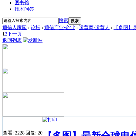
图书馆
技术问答
搜索
搜索
通信人家园
›
论坛
›
通信产业·企业
›
运营商·运营人
›
【多图】最
1
2
下一页
返回列表
查看:
2228
|
回复:
20