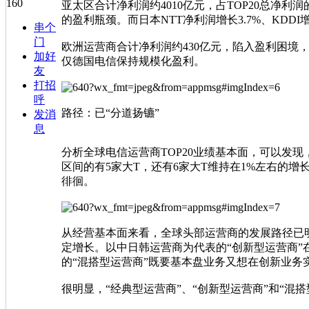
160
亚太区合计净利润约4010亿元，占TOP20总净利
的盈利瓶颈。而日本NTT净利润增长3.7%、KDD
串个
门
欧洲运营商合计净利润约430亿元，陷入盈利困境，要么
加好
仅德国电信保持规模化盈利。
友
打招
呼
路径：已“分道扬镳”
发消
息
分析全球电信运营商TOP20业绩基本面，可以发现
区间的有5家大T，还有6家大T维持在1%左右的
徘徊。
从经营基本面来看，全球头部运营商的发展路径已
定增长。以中日韩运营商为代表的“创新型运营商
的“混搭型运营商”既要基本盘业务又想在创新业
很明显，“经典型运营商”、“创新型运营商”和“