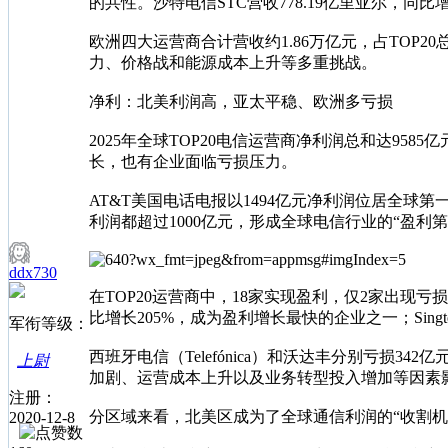
的共性。沙特电信STC营收778.19亿里亚尔，同比
欧洲四大运营商合计营收约1.86万亿元，占TOP20
力、价格战和能源成本上升等多重挑战。
净利：北美利润高，亚太平稳、欧洲多亏损
2025年全球TOP20电信运营商净利润总和达9
长，也有企业面临亏损压力。
AT&T美国电话电报以1494亿元净利润位居全球第
利润都超过1000亿元，形成全球电信行业的“盈利
ddx730
在TOP20运营商中，18家实现盈利，仅2家出现
比增长205%，成为盈利增长最快的企业之一；Singt
军衔等级：
西班牙电信（Telefónica）和沃达丰分别亏损34
上尉
加剧、运营成本上升以及业务转型投入增加等因素影响。
注册：
分区域来看，北美区成为了全球通信利润的“收割机”。
2020-12-8