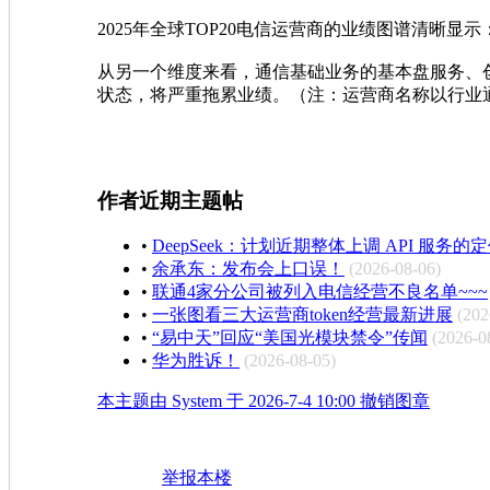
2025年全球TOP20电信运营商的业绩图谱清
从另一个维度来看，通信基础业务的基本盘服务、创
状态，将严重拖累业绩。（注：运营商名称以行业
作者近期主题帖
•
DeepSeek：计划近期整体上调 API 服务
•
余承东：发布会上口误！
(2026-08-06)
•
联通4家分公司被列入电信经营不良名单~~~
•
一张图看三大运营商token经营最新进展
(202
•
“易中天”回应“美国光模块禁令”传闻
(2026-0
•
华为胜诉！
(2026-08-05)
本主题由 System 于 2026-7-4 10:00 撤销图章
举报本楼