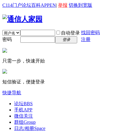
C114门户
论坛
百科
APP
EN
|
举报
切换到宽版
找回密码
自动登录
密码
注册
登录
只需一步，快速开始
短信验证，便捷登录
快捷导航
论坛
BBS
手机APP
微信关注
群组
Group
日志/相册
Space