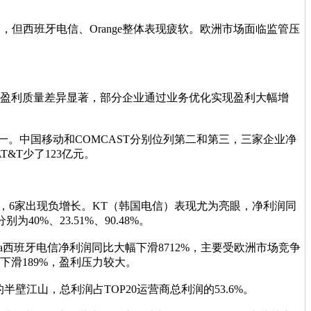
增长，但西班牙电信、Orange整体表现疲软。欧洲市场面临监管压
企业间盈利质量差异显著，部分企业通过业务优化实现盈利大幅增
之一。中国移动和COMCAST分别位列第二和第三，三家企业净
&T少了123亿元。
增长，6家出现负增长。KT（韩国电信）表现尤为亮眼，净利润同
0%、23.51%、90.48%。
ónica西班牙电信净利润同比大幅下滑8712%，主要受欧洲市场竞争
下滑189%，盈利压力较大。
壁江山，总利润占TOP20运营商总利润的53.6%。