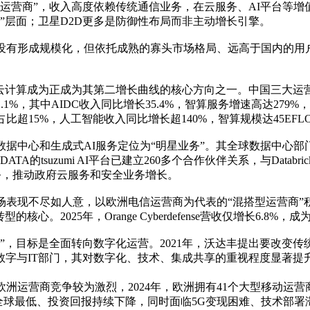
运营商”，收入高度依赖传统通信业务，在云服务、AI平台等增值
”层面；卫星D2D更多是防御性布局而非主动增长引擎。
有形成规模化，但依托成熟的寡头市场格局、远高于国内的用户
。
云计算成为正成为其第二增长曲线的核心方向之一。中国三大运营
.1%，其中AIDC收入同比增长35.4%，智算服务增速高达279
比超15%，人工智能收入同比增长超140%，智算规模达45EFLO
球数据中心和生成式AI服务定位为“明星业务”。其全球数据中心部门
ATA的tsuzumi AI平台已建立260多个合作伙伴关系，与Datab
S服务，推动政府云服务和安全业务增长。
场表现不尽如人意，以欧洲电信运营商为代表的“混搭型运营商”
心。2025年，Orange Cyberdefense营收仅增长6.8%，成为
优先”，目标是全面转向数字化运营。2021年，沃达丰提出要改
数字与IT部门，其对数字化、技术、集成共享的重视程度显著
洲运营商竞争较为激烈，2024年，欧洲拥有41个大型移动运营
全球最低、投资回报持续下降，同时面临5G变现困难、技术部