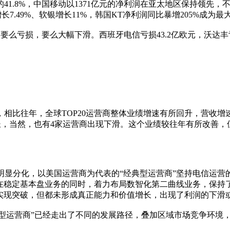
润的41.8%，中国移动以1371亿元的净利润在亚太地区保持领
I增长7.49%、软银增长11%，韩国KT净利润同比暴增205%
亏损，要么大幅下滑。西班牙电信亏损43.2亿欧元，沃达丰亏损3.9
，相比往年，全球TOP20运营商整体业绩增速有所回升，营收增速
增长，当然，也有4家运营商出现下滑。这个业绩较往年有所改善
明显分化，以美国运营商为代表的“经典型运营商”坚持电信运营
”在稳定基本盘业务的同时，着力布局数智化第二曲线业务，保持
务实现突破，但都未形成真正能力和价值增长，出现了利润的下滑
混搭型运营商”已经走出了不同的发展路径，叠加区域市场竞争环境