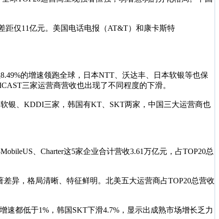
业营收差距仅11亿元。美国电话电报（AT&T）和康卡斯特
以8.49%的增速领跑全球，日本NTT、沃达丰、日本软银等也保
r、COMCAST三家运营商营收也出现了不同程度的下滑。
有NTT、软银、KDDI三家，韩国有KT、SKT两家，中国三大运营商也
eUS、Charter这5家企业合计营收3.61万亿元，占TOP20总
差异，格局清晰、特征鲜明。北美五大运营商占TOP20总营收
速都低于1%，韩国SKT下滑4.7%，显示出成熟市场增长乏力