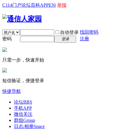
C114门户
论坛
百科
APP
EN
|
举报
找回密码
自动登录
密码
注册
登录
只需一步，快速开始
短信验证，便捷登录
快捷导航
论坛
BBS
手机APP
微信关注
群组
Group
日志/相册
Space