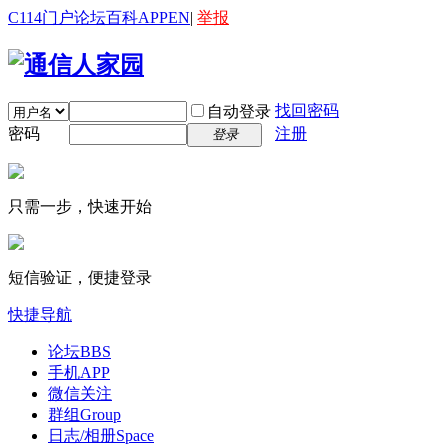
C114门户
论坛
百科
APP
EN
|
举报
找回密码
自动登录
密码
注册
登录
只需一步，快速开始
短信验证，便捷登录
快捷导航
论坛
BBS
手机APP
微信关注
群组
Group
日志/相册
Space