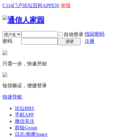
C114门户
论坛
百科
APP
EN
|
举报
找回密码
自动登录
密码
注册
登录
只需一步，快速开始
短信验证，便捷登录
快捷导航
论坛
BBS
手机APP
微信关注
群组
Group
日志/相册
Space