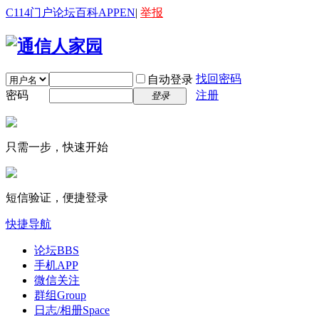
C114门户
论坛
百科
APP
EN
|
举报
找回密码
自动登录
密码
注册
登录
只需一步，快速开始
短信验证，便捷登录
快捷导航
论坛
BBS
手机APP
微信关注
群组
Group
日志/相册
Space