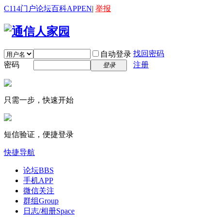
C114门户
论坛
百科
APP
EN
|
举报
找回密码
自动登录
密码
注册
登录
只需一步，快速开始
短信验证，便捷登录
快捷导航
论坛
BBS
手机APP
微信关注
群组
Group
日志/相册
Space