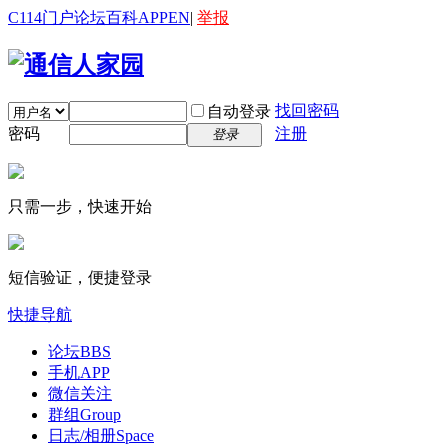
C114门户
论坛
百科
APP
EN
|
举报
找回密码
自动登录
密码
注册
登录
只需一步，快速开始
短信验证，便捷登录
快捷导航
论坛
BBS
手机APP
微信关注
群组
Group
日志/相册
Space