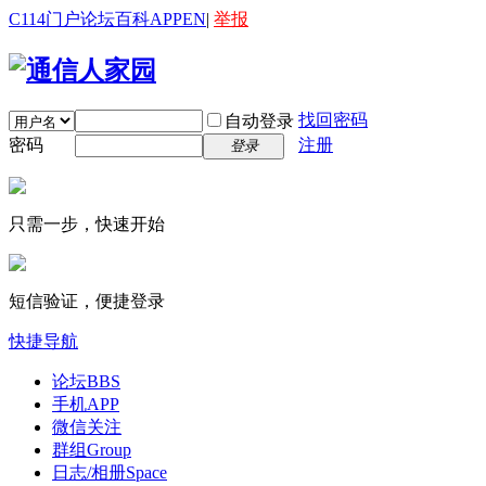
C114门户
论坛
百科
APP
EN
|
举报
找回密码
自动登录
密码
注册
登录
只需一步，快速开始
短信验证，便捷登录
快捷导航
论坛
BBS
手机APP
微信关注
群组
Group
日志/相册
Space