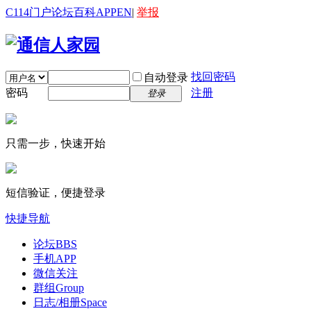
C114门户
论坛
百科
APP
EN
|
举报
找回密码
自动登录
密码
注册
登录
只需一步，快速开始
短信验证，便捷登录
快捷导航
论坛
BBS
手机APP
微信关注
群组
Group
日志/相册
Space