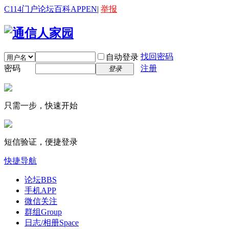
C114门户
论坛
百科
APP
EN
|
举报
找回密码
自动登录
密码
注册
登录
只需一步，快速开始
短信验证，便捷登录
快捷导航
论坛
BBS
手机APP
微信关注
群组
Group
日志/相册
Space