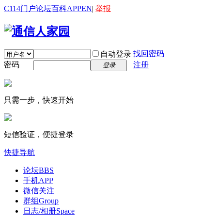
C114门户
论坛
百科
APP
EN
|
举报
找回密码
自动登录
密码
注册
登录
只需一步，快速开始
短信验证，便捷登录
快捷导航
论坛
BBS
手机APP
微信关注
群组
Group
日志/相册
Space