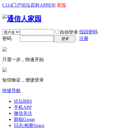
C114门户
论坛
百科
APP
EN
|
举报
找回密码
自动登录
密码
注册
登录
只需一步，快速开始
短信验证，便捷登录
快捷导航
论坛
BBS
手机APP
微信关注
群组
Group
日志/相册
Space