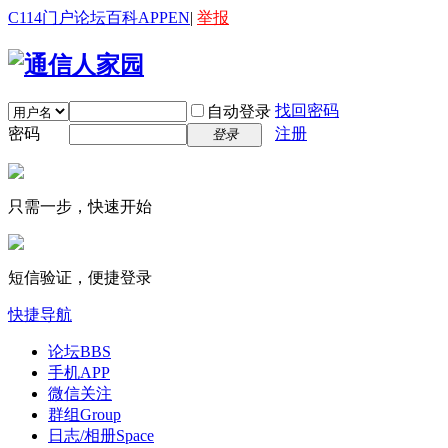
C114门户
论坛
百科
APP
EN
|
举报
找回密码
自动登录
密码
注册
登录
只需一步，快速开始
短信验证，便捷登录
快捷导航
论坛
BBS
手机APP
微信关注
群组
Group
日志/相册
Space