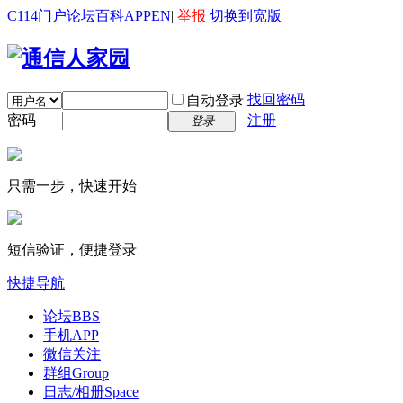
C114门户
论坛
百科
APP
EN
|
举报
切换到宽版
找回密码
自动登录
密码
注册
登录
只需一步，快速开始
短信验证，便捷登录
快捷导航
论坛
BBS
手机APP
微信关注
群组
Group
日志/相册
Space