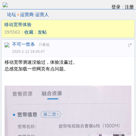
登录
|
注册
›
论坛
运营商·运营人
移动宽带体验
39/5563
|
收藏
|
发帖
不可一世杀
只看他
#
1
2025-1-12 18:45:47
移动宽带测速没输过，体验没赢过。
总感觉加载一些网页有点问题。