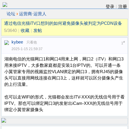
登录
|
注册
›
论坛
运营商·运营人
通过电信光猫iTV口想到的如何避免摄像头被判定为PCDN设备
5/3640
|
收藏
|
发帖
kybee
只看他
#
1
2025-1-15 21:59:37
湖南电信的光猫网口1和网口4用来上网，网口2（iTV）和网口3
用来接IPTV，大多数家庭都是安装1台IPTV的。可以开通一条
小翼管家专用的视频监控VLAN绑定的网口3，拥有RJ45的摄像
头可以直接用网线连接在网口3上，这样就可以区分摄像头产生
的上行流量。
也可以走WIFI的形式，光猫都会发出ITV-XXX的无线信号用于看
IPTV。那也可以绑定网口3的发射出iCam-XXX的无线信号用于
绑定小翼管家摄像头