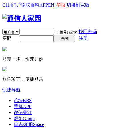
C114门户
论坛
百科
APP
EN
|
举报
切换到宽版
找回密码
自动登录
密码
注册
登录
只需一步，快速开始
短信验证，便捷登录
快捷导航
论坛
BBS
手机APP
微信关注
群组
Group
日志/相册
Space