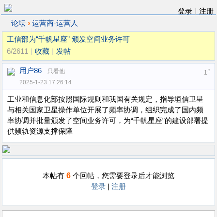
登录
|
注册
›
论坛
运营商·运营人
工信部为“千帆星座” 颁发空间业务许可
6/2611
|
收藏
|
发帖
用户86
只看他
#
1
2025-1-23 17:26:14
工业和信息化部按照国际规则和我国有关规定，指导垣信卫星
与相关国家卫星操作单位开展了频率协调，组织完成了国内频
率协调并批量颁发了空间业务许可，为“千帆星座”的建设部署提
供频轨资源支撑保障
6
本帖有
个回帖，您需要登录后才能浏览
登录
|
注册