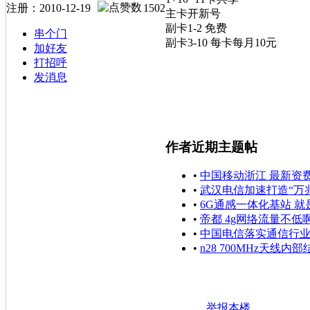
注册：2010-12-19
1502
主卡开新号
副卡1-2 免费
串个门
副卡3-10 每卡每月10元
加好友
打招呼
发消息
作者近期主题帖
•
中国移动浙江 最新资
•
武汉电信加速打造“万
•
6G通感一体化基站 就
•
帝都 4g网络流量不低
•
中国电信落实通信行
•
n28 700MHz天线内部
举报本楼