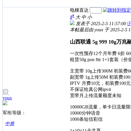
电梯直达
#
1
大
中
小
发表于 2025-2-5 11:57:00
|
本帖最后由 youx 于 2025-2-5 
山西联通 5g 999 10g万兆融
一次性预存12个月年费 6折 600x
租赁50g pon fttr 1+1套装（
主宽带 10g上传300M 初装费6
副宽带 1g上传50M 初装费10
IPTV 月费10元，初装费100元
不保证给真公网ipv4
宽带月上传流量额度未知
youx
10000GB流量，单卡日流量限制
军衔等级：
10000分钟语音
1000条短信彩信
中将
1+10=11卡共享