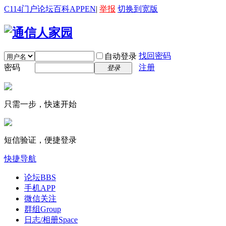
C114门户
论坛
百科
APP
EN
|
举报
切换到宽版
找回密码
自动登录
密码
注册
登录
只需一步，快速开始
短信验证，便捷登录
快捷导航
论坛
BBS
手机APP
微信关注
群组
Group
日志/相册
Space