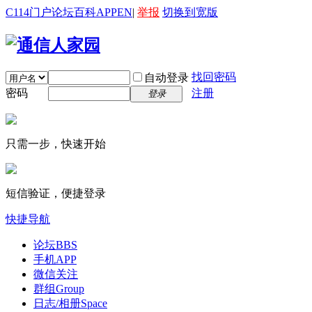
C114门户
论坛
百科
APP
EN
|
举报
切换到宽版
找回密码
自动登录
密码
注册
登录
只需一步，快速开始
短信验证，便捷登录
快捷导航
论坛
BBS
手机APP
微信关注
群组
Group
日志/相册
Space