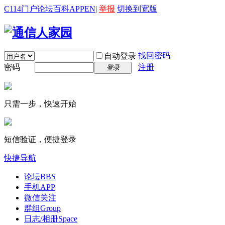
C114门户
论坛
百科
APP
EN
|
举报
切换到宽版
找回密码
自动登录
密码
注册
登录
只需一步，快速开始
短信验证，便捷登录
快捷导航
论坛
BBS
手机APP
微信关注
群组
Group
日志/相册
Space