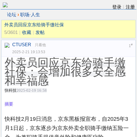
登录
|
注册
›
论坛
职场·人生
外卖员回应京东给骑手缴社保
5/3601
|
收藏
|
发帖
CTUSER
只看他
#
1
2025-2-21 19:13:53
外卖员回应京东给骑手缴
社保：会增加很多安全感
和幸福感
快科技
2025-02-19 16:58
摘要
快科技2月19日消息，京东黑板报宣布，自2025年3
月1日起，京东逐步为京东外卖全职骑手缴纳五险一