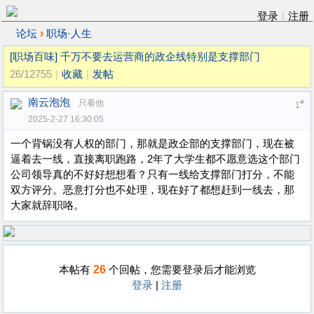
登录
|
注册
›
论坛
职场·人生
[职场百味]
千万不要去运营商的政企线特别是支撑部门
26/12755
|
收藏
|
发帖
南云泡泡
只看他
#
1
2025-2-27 16:30:05
一个背锅没有人权的部门，那就是政企部的支撑部门，现在被
逼着去一线，直接离职跑路，2年了大学生都不愿意选这个部门
公司领导真的不好好想想看？只有一线给支撑部门打分，不能
双方评分。恶意打分也不处理，现在好了都想赶到一线去，那
大家就辞职咯。
26
本帖有
个回帖，您需要登录后才能浏览
登录
|
注册