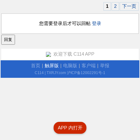
1
2
下一页
您需要登录后才可以回帖
登录
欢迎下载 C114 APP
首页
|
触屏版
|
电脑版
|
客户端
|
举报
C114
| TXRJY.com
沪ICP备12002291号-1
APP 内打开