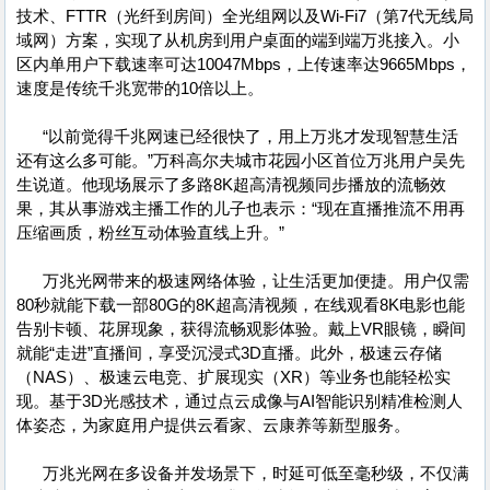
技术、FTTR（光纤到房间）全光组网以及Wi-Fi7（第7代无线局
域网）方案，实现了从机房到用户桌面的端到端万兆接入。小
区内单用户下载速率可达10047Mbps，上传速率达9665Mbps，
速度是传统千兆宽带的10倍以上。
“以前觉得千兆网速已经很快了，用上万兆才发现智慧生活
还有这么多可能。”万科高尔夫城市花园小区首位万兆用户吴先
生说道。他现场展示了多路8K超高清视频同步播放的流畅效
果，其从事游戏主播工作的儿子也表示：“现在直播推流不用再
压缩画质，粉丝互动体验直线上升。”
万兆光网带来的极速网络体验，让生活更加便捷。用户仅需
80秒就能下载一部80G的8K超高清视频，在线观看8K电影也能
告别卡顿、花屏现象，获得流畅观影体验。戴上VR眼镜，瞬间
就能“走进”直播间，享受沉浸式3D直播。此外，极速云存储
（NAS）、极速云电竞、扩展现实（XR）等业务也能轻松实
现。基于3D光感技术，通过点云成像与AI智能识别精准检测人
体姿态，为家庭用户提供云看家、云康养等新型服务。
万兆光网在多设备并发场景下，时延可低至毫秒级，不仅满