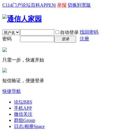
C114门户
论坛
百科
APP
EN
|
举报
切换到宽版
找回密码
自动登录
密码
注册
登录
只需一步，快速开始
短信验证，便捷登录
快捷导航
论坛
BBS
手机APP
微信关注
群组
Group
日志/相册
Space