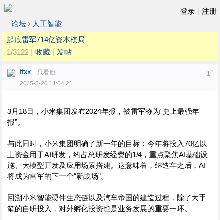
登录
|
注册
›
论坛
人工智能
起底雷军714亿资本棋局
1/3122
|
收藏
|
发帖
ttxx
只看他
#
1
2025-3-20 11:04:21
3月18日，小米集团发布2024年报，被雷军称为“史上最强年
报”。
与此同时，小米集团明确了新一年的目标：今年将投入70亿以
上资金用于AI研发，约占总研发经费的1/4，重点聚焦AI基础设
施、大模型开发及应用场景搭建。这意味着，继造车之后，AI
将成为雷军的下一个“新战场”。
回溯小米智能硬件生态链以及汽车帝国的建造过程，除了大手
笔的自研投入，对外孵化投资也是业务发展的重要一环。