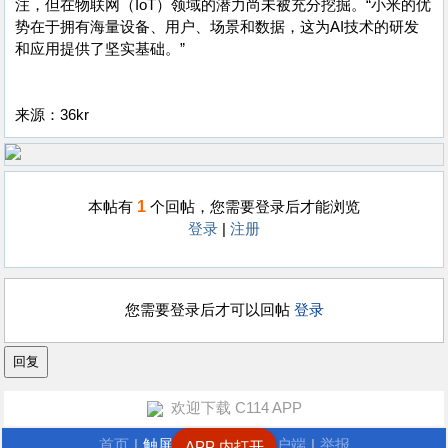
注，但在物联网（IoT）领域的潜力尚未被充分挖掘。“小米的优
势在于拥有海量设备、用户、场景和数据，这为AI技术的研发
和应用提供了坚实基础。”
来源：36kr
1
本帖有
个回帖，您需要登录后才能浏览
登录
|
注册
您需要登录后才可以回帖
登录
欢迎下载 C114 APP
首页
|
触屏版
|
电脑版
|
客户端
|
举报
APP 内打开