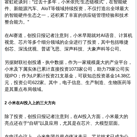
霍虹屹谈到：“过去十多年，小米依托‘生态链模式’，在智能硬
件、新能源汽车、AIoT等领域持续投资，不仅打造出全球最大
的智能硬件生态之一，还积累了丰富的供应链管理经验和技术
整合能力。”
在AI赛道，创投日报记者注意到，小米早期就对AI语音、计算机
视觉、芯片等多个细分领域的企业进行了投资，其中包括唯捷
创芯、深浅优视、普诺飞思、深声科技、大象声科等公司。
另据财联社创投通 - 执中数据，作为一家规模庞大的产业平台，
小米及下属实体已累计直接投资1073家公司，助力79家公司实
现IPO；作为LP累计投资21支基金，可获知总投资基金14.38亿
元，投资公司622家。其中，电子信息、生产制造、生物医药等
是其重点布局领域。
2 小米在AI投入上的三大方向
除了投资，创投日报记者注意到，在AI投入方面，小米最大的
亮点还在于“自研”以及应用，尤其是在芯片、大模型层面。
在电话会议上，小米集团总裁卢伟冰表示，芯片技术已成为公