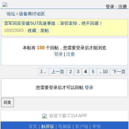
登录
|
注册
›
论坛
设备商讨论区
雷军回应安徽SU7高速事故：深切哀悼，绝不回避！
188/23569
|
收藏
|
发帖
188
本帖有
个回帖，您需要登录后才能浏览
登录
|
注册
1 ..
上一页
2
3
4
5
.. 10
下一页
您需要登录后才可以回帖
登录
欢迎下载 C114 APP
首页
|
触屏版
|
电脑版
|
客户端
|
举报