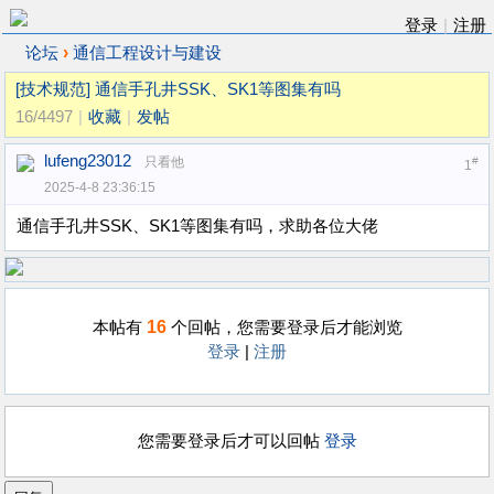
登录
|
注册
›
论坛
通信工程设计与建设
[技术规范]
通信手孔井SSK、SK1等图集有吗
16/4497
|
收藏
|
发帖
lufeng23012
只看他
#
1
2025-4-8 23:36:15
通信手孔井SSK、SK1等图集有吗，求助各位大佬
16
本帖有
个回帖，您需要登录后才能浏览
登录
|
注册
您需要登录后才可以回帖
登录