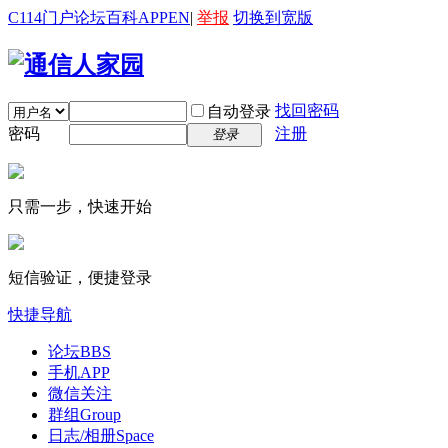
C114门户
论坛
百科
APP
EN
|
举报
切换到宽版
找回密码
自动登录
密码
注册
登录
只需一步，快速开始
短信验证，便捷登录
快捷导航
论坛
BBS
手机APP
微信关注
群组
Group
日志/相册
Space