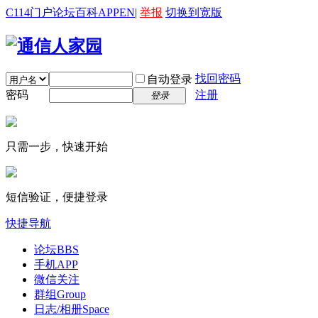
C114门户
论坛
百科
APP
EN
|
举报
切换到宽版
找回密码
自动登录
密码
注册
登录
只需一步，快速开始
短信验证，便捷登录
快捷导航
论坛
BBS
手机APP
微信关注
群组
Group
日志/相册
Space