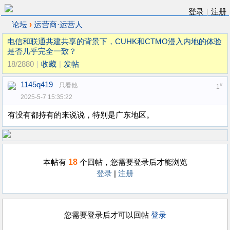
登录
|
注册
›
论坛
运营商·运营人
电信和联通共建共享的背景下，CUHK和CTMO漫入内地的体验
是否几乎完全一致？
18/2880
|
收藏
|
发帖
1145q419
只看他
#
1
2025-5-7 15:35:22
有没有都持有的来说说，特别是广东地区。
18
本帖有
个回帖，您需要登录后才能浏览
登录
|
注册
您需要登录后才可以回帖
登录