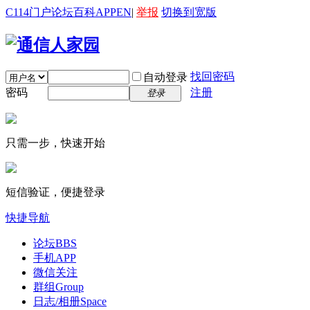
C114门户
论坛
百科
APP
EN
|
举报
切换到宽版
找回密码
自动登录
密码
注册
登录
只需一步，快速开始
短信验证，便捷登录
快捷导航
论坛
BBS
手机APP
微信关注
群组
Group
日志/相册
Space