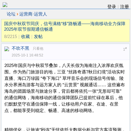
登录
|
注册
›
论坛
运营商·运营人
国庆中秋双节同庆，信号满格“移”路畅通——海南移动全力保障
2025年双节假期通信畅通
8/2215
|
收藏
|
发帖
不吹不黑
只看他
#
1
2025-10-1 16:48:52
2025年国庆与中秋双节叠加，八天长假为海南注入浓厚欢庆氛
围。作为热门旅游目的地，三亚 “丝路奇遇?秋日幻境”活动实时
直播、海口万绿园 “夸下海口” 草坪音乐会的现场信号传输、陵
水分界洲岛游客与远方家人的 “云赏景” 视频通话…… 这些遍布
海岛的团圆场景与旅途分享，背后都将依托一张“无形却可靠”
的通信网络，海南移动的通信保障团队已提前忙碌在幕后，他
们默默坚守在通信保障一线，让移动用户在家、在途、在景
点，都能享受到稳定、畅通、高速的移动网络。
精细优化，让旅途“秒连”无忧依托大数据分析与官方客流预测，