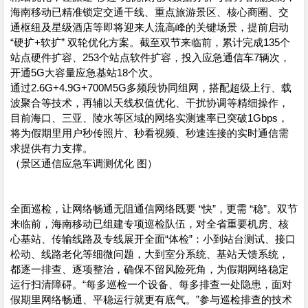
海南移动已精准锁定交通干线、重点旅游景区、核心商圈、交
通枢纽及星级酒店等即将迎来人流高峰的关键场景，提前启动
“硬扩+软扩” 双轮优化方案。截至双节来临前，累计完成135个
站点硬件扩容、253个站点软件扩容，投入应急通信车7辆次，
开通5G大容量应急基站18个次。
通过2.6G+4.9G+700M5G多频段协同组网，搭配超级上行、载
波聚合等技术，再辅以天线权值优化、干扰协调等精细操作，
目前海口、三亚、陵水等区域的网络实测速率已突破1Gbps，
将为假期里用户秒传照片、秒看视频、秒速连接的实时通信需
求提供有力支撑。
（景区通信应急车调测优化 图）
全面巡检，让网络畅通无阻通信网络既要 “快”，更需 “稳”。双节
来临前，海南移动已组建专项巡检队伍，对全省重要机房、核
心基站、传输线路及专线展开全面“体检”：小到站台测试、接口
松动、线路老化等细微问题，大到室分系统、基站天馈系统，
都逐一排查、逐项整治，确保不留风险死角，为假期网络稳定
运行扫清障碍。“每多巡检一个设备、每多排查一处隐患，面对
假期里网络畅通、平稳运行就更有底气。”参与巡检排查的技术