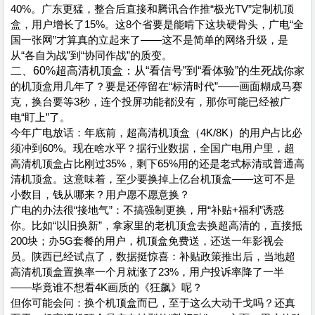
40%。广东更猛，整合后直接和腾讯合作推“极光TV”定制机顶
盒，用户增长了15%。这8个省要是能啃下这块硬骨头，广电“全
国一张网”才算真的立起来了——这不是简单的网络升级，是
从“各自为战”到“协同作战”的质变。
二、60%超高清机顶盒：从“看信号”到“看体验”的生死战
你家
的机顶盒用几年了？要是还停留在“标清时代”——画面糊成马赛
克，换台要等3秒，连个投屏功能都没有，那你可能已经被广
电“盯上”了。
今年广电放话：年底前，超高清机顶盒（4K/8K）的用户占比必
须冲到60%。现在啥水平？据行业数据，全国广电用户里，超
高清机顶盒占比刚过35%，剩下65%用的还是老式标清或普通高
清机顶盒。这意味着，至少要换掉上亿台机顶盒——这可不是
小数目，钱从哪来？用户愿不愿意换？
广电的办法很“接地气”：不搞强制更换，用“补贴+福利”诱惑
你。比如“以旧换新”，拿家里的老机顶盒去换超高清的，直接抵
200块；办5G套餐的用户，机顶盒免费送，还送一年影视会
员。陕西已经试点了，数据挺惊喜：补贴政策推出后，当地超
高清机顶盒置换率一个月就涨了23%，用户投诉率降了一半
——毕竟谁不想看4K画质的《狂飙》呢？
但你可能会问：换个机顶盒而已，至于这么大动干戈吗？还真