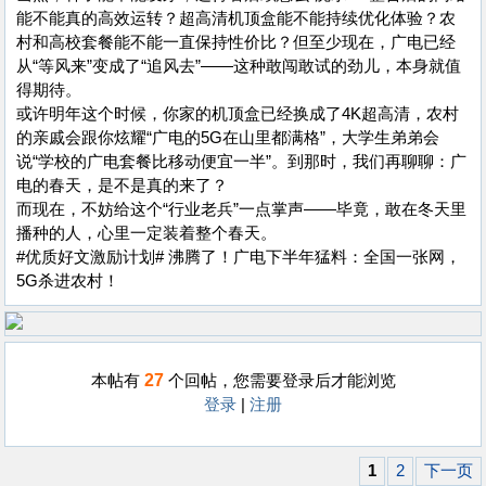
能不能真的高效运转？超高清机顶盒能不能持续优化体验？农
村和高校套餐能不能一直保持性价比？但至少现在，广电已经
从“等风来”变成了“追风去”——这种敢闯敢试的劲儿，本身就值
得期待。
或许明年这个时候，你家的机顶盒已经换成了4K超高清，农村
的亲戚会跟你炫耀“广电的5G在山里都满格”，大学生弟弟会
说“学校的广电套餐比移动便宜一半”。到那时，我们再聊聊：广
电的春天，是不是真的来了？
而现在，不妨给这个“行业老兵”一点掌声——毕竟，敢在冬天里
播种的人，心里一定装着整个春天。
#优质好文激励计划# 沸腾了！广电下半年猛料：全国一张网，
5G杀进农村！
27
本帖有
个回帖，您需要登录后才能浏览
登录
|
注册
1
2
下一页