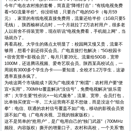
今年广电在农村推的套餐，简直是“降维打击”：“有线电视免费
看+5G流量半价”。你没听错，只要办广电的5G卡（每月59
元），家里的有线电视直接免费用，流量还给半价（1GB只要5
毛钱）。陕西榆林试点时，一个月就拉了2万农村用户，很多老
人以前舍不得装宽带，现在听说“电视免费看，手机能上网”，当
场就办了。
再看高校。大学生的痛点太明显了：校园网又慢又贵，流量不
够用，想看个剧还得买会员。广电直接打包解决：“5G校园卡
+宿舍宽带+影视会员”，每月只要39元。流量给50GB，宽带
1000M，还送腾讯视频、爱奇艺双会员。陕西某高校试点，一
周就有3000多个学生办卡——要知道，全校才1.2万学生，这渗
透率直接杀疯了。
为啥这两个市场能成？因为广电摸准了“刚需”：农村用户要“便
宜+实用”，700MHz覆盖解决“没信号”，免费电视解决“娱乐需
求”；大学生要“性价比+一站式服务”，流量、宽带、会员打包，
比单独买便宜一半。三大运营商不是不想做，而是没这个“组合
拳”：电信、联通的农村信号覆盖不如广电，移动的影视会员资
源不如广电（广电有央视、卫视的独家版权）。
这不是简单的“抢用户”，是广电用自己的“独门武器”（700MHz
频段、内容版权）撕开的增量口子。农村和高校，一个关系“数