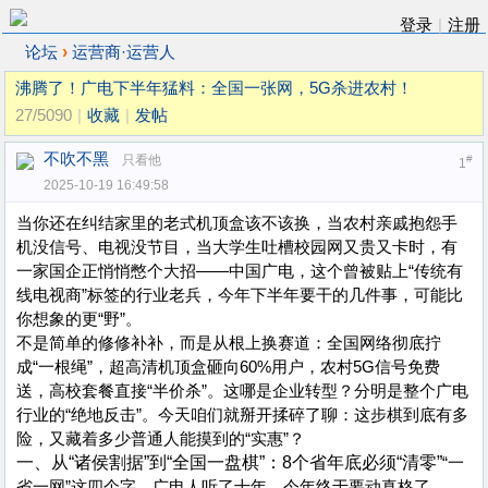
登录
|
注册
›
论坛
运营商·运营人
沸腾了！广电下半年猛料：全国一张网，5G杀进农村！
27/5090
|
收藏
|
发帖
不吹不黑
只看他
#
1
2025-10-19 16:49:58
当你还在纠结家里的老式机顶盒该不该换，当农村亲戚抱怨手
机没信号、电视没节目，当大学生吐槽校园网又贵又卡时，有
一家国企正悄悄憋个大招——中国广电，这个曾被贴上“传统有
线电视商”标签的行业老兵，今年下半年要干的几件事，可能比
你想象的更“野”。
不是简单的修修补补，而是从根上换赛道：全国网络彻底拧
成“一根绳”，超高清机顶盒砸向60%用户，农村5G信号免费
送，高校套餐直接“半价杀”。这哪是企业转型？分明是整个广电
行业的“绝地反击”。今天咱们就掰开揉碎了聊：这步棋到底有多
险，又藏着多少普通人能摸到的“实惠”？
一、从“诸侯割据”到“全国一盘棋”：8个省年底必须“清零”
“一
省一网”这四个字，广电人听了十年，今年终于要动真格了。