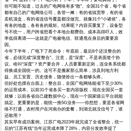
你可能不知道，过去的广电网络有多“散”。全国31个省，每个省
都有自己的广电网络公司，各管一摊：有的省搞宽带，有的省
卖机顶盒，有的省连信号覆盖都没做完。就像31个“小诸侯”，各
有各的地盘，各有各的规矩。结果呢？内容买重复了，设备型
号不统一，用户跨省想看个本地台都费劲。成本高得吓人，效
率低得离谱——这就是广电被电信、联通甩在身后的重要原
因。
今年下半年，广电下了死命令：年底前，最后8个还没整合的
省，必须完成“深度整合”。注意，是“深度”，不是表面签个协
议。啥叫“深度”？资产要合并，人员要重新定岗，连业务系统都
得换成全国统一的。这可不是搬家那么简单，涉及到地方利
益、员工安置、历史债务，随便拎出一条都够头疼。
但好处也摆在台面上：整合后，全国广电网络能省下至少30%
的运营成本。以前31个省各买一套内容版权，现在全国买一套
就够；以前各省自己建数据中心，现在一个国家级云平台就能
搞定。更重要的是，能统一推5G业务——你想想，要是各省网
络不打通，农村用户在河南办的套餐，到湖北就没信号了，谁
还敢用？
其实早有成功案例。江苏广电2023年就完成了全省整合，统一
后的“江苏有线”当年运营成本降了28%，内容分发效率提了