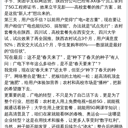
字节、美团学互联网运营。陕西分公司已经有300多个员工拿到
了5G工程师证书，效果立竿见影——高校套餐的推广方案，就
是这批“新人才”想出来的。
第三关，用户信不信？以前用户觉得“广电=老古董”，现在要让
用户相信“广电也能玩5G、搞智能”。办法就是“试点先行”：农村
套餐先在陕西、四川试，高校套餐先在西安交大、四川大学
试，试出效果了再全国推。陕西农村试点3个月，用户满意度
92%；西安交大试点1个月，学生复购率85%——数据就是最好
的“信任状”。
写在最后：这不是“春天来了”，是“种下了春天的种子”
有人
问：广电下半年这么多动作，是不是“春天要来了”？
我觉得，现在说“春天来了”还太早，但至少“种下了春天的种
子”。网络整合是“翻土”，把板结的土地松一松；超高清机顶盒
是“施肥”，给用户体验加营养；农村和高校市场是“播种”，把新
的希望撒下去。
更重要的是，广电的转型，不只是为了自己活下去，更是为了
整个行业。想想看：农村老人用上免费电视+低价5G，就能视
频通话看孙子；大学生用上便宜套餐，就能用5G网课学知识；
超高清普及了，咱们在家就能看8K的春晚、奥运会——这哪是
企业转型？这是在用技术和服务，让更多人享受到“数字红利”。
当然，种子能不能发芽，还得看后续怎么“浇水”：整合后的网络