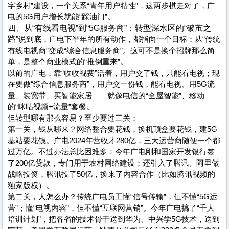
字乡村”建设，一个关系“青年用户粘性”，这两步棋走对了，广
电的5G用户增长就能“踩油门”。
四、从“有线看电视”到“5G服务商”：转型深水区的“破茧之
路”
说到底，广电下半年的所有动作，都指向一个目标：从“传统
有线电视商”变成“综合信息服务商”。这可不是换个招牌那么简
单，是整个商业模式的“推倒重来”。
以前的广电，靠“收收视费”活着，用户交了钱，只能看电视；现
在要做“综合信息服务商”，用户交一份钱，能看电视、用5G流
量、装宽带、买智能家居——就像电信的“全屋智能”、移动
的“咪咕视频+流量”套餐。
但转型哪有那么容易？至少要过三关：
第一关，钱从哪来？网络整合要花钱，换机顶盒要花钱，建5G
基站要花钱。广电2024年营收才280亿，三大运营商随便一个都
过万亿。不过办法总比困难多：今年广电刚和国家开发银行签
了200亿贷款，专门用于农村网络建设；还引入了腾讯、阿里做
战略投资，腾讯投了50亿，换来了内容合作（比如腾讯视频的
独家版权）。
第二关，人怎么办？传统广电员工懂“信号传输”，但不懂“5G运
营”；懂“电视内容”，但不懂“互联网营销”。今年广电搞了“千人
培训计划”，把各省的技术骨干送到华为、中兴学5G技术，送到