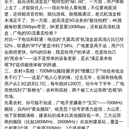
至于。超高清机顶盒是广电转型的“敲门砖”。一方面，用户体验
上去了，才能留住人——现在年轻人看电视，不仅要画面清
楚，还得能语音控制、能玩游戏、能视频通话，老式机顶盒根
本满足不了。另一方面，超高清是5G业务的“最佳拍档”：4K视
频每秒要25Mbps带宽，8K更是要100Mbps，没有超高清机顶
盒，广电的5G流量卖给谁？
对比一下电信和联通：电信的“天翼高清”机顶盒超高清占比已经
52%，联通的“IPTV”更是冲到了58%。广电要是再不追，用户只
会跑得更快。60%的目标，既是给用户的承诺，也是给自己
的“死命令”——这不是简单的设备更新，是从“满足基本收
视”到“提供极致体验”的跨越。
三、农村+高校：700MHz频段撕开的“增量口子”
“传统有线业
务不行了”——这是广电人心里的痛。过去五年，全国有线电视
用户从2.3亿跌到1.7亿，每年跑掉1200万。但今年下半年，广电
突然找到了“新粮仓”：农村和高校，两个被三大运营商“忽视”的
市场。
先看农村。你可能不知道，广电手里攥着个“宝贝”——700MHz
频段，业内叫“黄金频段”。啥意思？信号穿透力超强，大山里、
地下室都能满格，建基站的成本比其他频段低一半。三大运营
商的频段（比如1800MHz、2600MHz）在农村建基站，覆盖一
个村要3个塔，广电用700MHz，1个塔就够了。