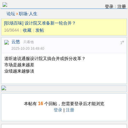
登录
|
注册
›
论坛
职场·人生
[职场百味]
设计院又准备新一轮合并？
16/9644
|
收藏
|
发帖
云悠
只看他
#
1
2025-10-20 16:49:40
道听途说通服设计院又搞合并或拆分改革？
市场是越来越差
业绩越来越惨淡
16
本帖有
个回帖，您需要登录后才能浏览
登录
|
注册