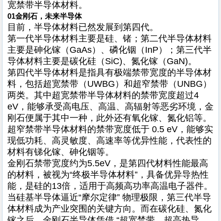
宽禁带半导体材料。
01
金刚石，未来半导体
目前，半导体材料已然发展到第四代。
第一代半导体材料主要是硅、锗；第二代半导体材料
主要是砷化镓（GaAs）、磷化铟（InP）；第三代半
导体材料主要是碳化硅（SiC)、氮化镓（GaN)。
第四代半导体材料是指具有极端禁带宽度的半导体材
料，包括超宽禁带（UWBG）和超窄禁带（UNBG）
两类。其中超宽禁带半导体材料的禁带宽度超过4
eV，能够承受高电压、高温、高辐射等恶劣环境，金
刚石便属于其中一种，此外还有氧化镓、氮化铝等。
超窄禁带半导体材料的禁带宽度低于 0.5 eV，能够实
现低功耗、高灵敏度、高速率等优异性能，代表性的
材料有锑化镓、砷化铟等。
金刚石禁带宽度约为5.5eV，是第四代材料性能最高
的材料，被视为“终极半导体材料”，具备优异导热性
能，是硅的13倍，适用于高频高功率高温电子器件。
当硅基半导体逼近“摩尔定律” 物理极限，第三代半导
体材料成为产业突围的关键方向。而在碳化硅、氮化
镓之后，金刚石半导体凭借 “超宽禁带、超高热导、