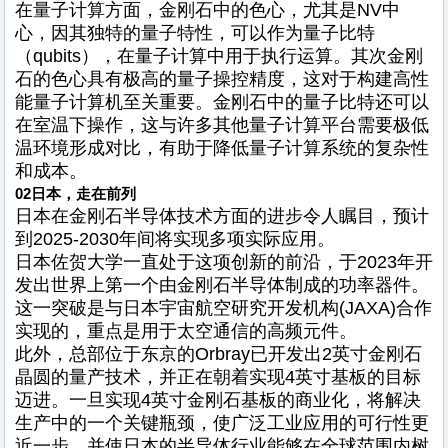
在量子计算方面，金刚石中的色心，尤其是NV中
心，因其独特的量子特性，可以作为量子比特
（qubits），在量子计算中用于执行运算。其次金刚
石的色心具有极高的量子操控精度，这对于构建高性
能量子计算机至关重要。金刚石中的量子比特还可以
在室温下操作，这与许多其他量子计算平台需要极低
温环境形成对比，有助于降低量子计算系统的复杂性
和成本。
02
日本，走在前列
日本在金刚石半导体技术方面的进步令人瞩目，预计
到2025-2030年间将实现多项实际应用。
日本佐贺大学一直处于这项创新的前沿，于2023年开
发出世界上第一个由金刚石半导体制成的功率器件。
这一突破是与日本宇宙航空研究开发机构(JAXA)合作
实现的，重点是用于太空通信的高频元件。
此外，总部位于东京的Orbray已开发出2英寸金刚石
晶圆的量产技术，并正在朝着实现4英寸基板的目标
迈进。一旦实现4英寸金刚石基板的商业化，将解决
生产中的一个关键瓶颈，使广泛工业应用的可行性更
近一步，并使日本的半导体行业能够在全球范围内树