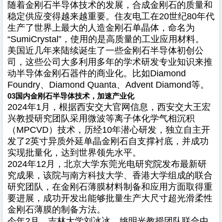
随着金刚石半导体技术的发展，合成金刚石的质量和
稳定供应变得越来越重要。住友电工在20世纪80年代
生产了世界上最大的人造金刚石单晶体，命名为
“SumiCrystal”，使用的是高质量的工业应用材料。
美国近几年来陆续诞生了一些金刚石半导体初创公
司，这些公司大多利用多年的学术研发专业知识来推
动半导体金刚石器件的商业化。比如Diamond
Foundry、Diamond Quanta、Advent Diamond等。
03
国内金刚石半导体技术，加速产业化
2024年1月，根据西安交大官网信息，西安交大王宏
兴教授研究团队采用微波等离子体化学气相沉积
（MPCVD）技术，历经10年潜心研发，独立自主开
发了2英寸异质外延单晶金刚石自支撑衬底，并成功
实现批量化，达到世界领先水平。
2024年12月，北京大学东莞光电研究院发布最新研
究成果，该院与南方科技大学、香港大学组成的联合
研究团队，在金刚石薄膜材料制备和应用方面取得重
要进展，成功开发出能够批量生产大尺寸超光滑柔性
金刚石薄膜的制备方法。
今年2月，吉林大学刘冰冰，姚明光教授团队联合中