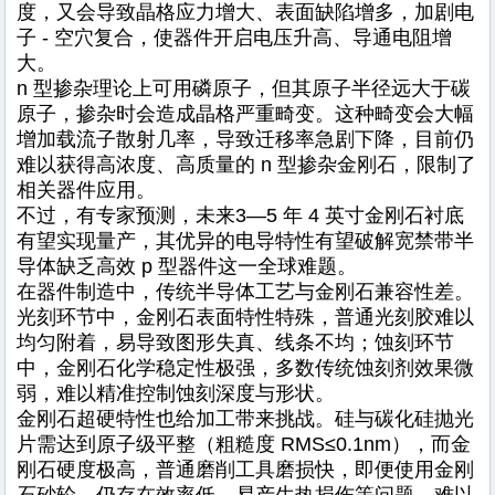
度，又会导致晶格应力增大、表面缺陷增多，加剧电
子 - 空穴复合，使器件开启电压升高、导通电阻增
大。
n 型掺杂理论上可用磷原子，但其原子半径远大于碳
原子，掺杂时会造成晶格严重畸变。这种畸变会大幅
增加载流子散射几率，导致迁移率急剧下降，目前仍
难以获得高浓度、高质量的 n 型掺杂金刚石，限制了
相关器件应用。
不过，有专家预测，未来3—5 年 4 英寸金刚石衬底
有望实现量产，其优异的电导特性有望破解宽禁带半
导体缺乏高效 p 型器件这一全球难题。
在器件制造中，传统半导体工艺与金刚石兼容性差。
光刻环节中，金刚石表面特性特殊，普通光刻胶难以
均匀附着，易导致图形失真、线条不均；蚀刻环节
中，金刚石化学稳定性极强，多数传统蚀刻剂效果微
弱，难以精准控制蚀刻深度与形状。
金刚石超硬特性也给加工带来挑战。硅与碳化硅抛光
片需达到原子级平整（粗糙度 RMS≤0.1nm），而金
刚石硬度极高，普通磨削工具磨损快，即便使用金刚