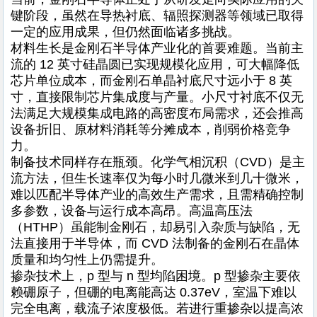
键阶段，虽然在导热衬底、辐照探测器等领域已取得
一定的应用成果，但仍然面临诸多挑战。
材料生长是金刚石半导体产业化的首要难题。当前主
流的 12 英寸硅晶圆已实现规模化应用，可大幅降低
芯片单位成本，而金刚石单晶衬底尺寸远小于 8 英
寸，直接限制芯片集成度与产量。小尺寸衬底不仅无
法满足大规模集成电路的高密度布局需求，还会推高
设备折旧、原材料消耗等分摊成本，削弱价格竞争
力。
制备技术同样存在瓶颈。化学气相沉积（CVD）是主
流方法，但生长速率仅为每小时几微米到几十微米，
难以匹配半导体产业的高效生产需求，且需精确控制
多参数，设备与运行成本高昂。高温高压法
（HTHP）虽能制金刚石，却易引入杂质与缺陷，无
法直接用于半导体，而 CVD 法制备的金刚石在晶体
质量和均匀性上仍需提升。
掺杂技术上，p 型与 n 型均陷困境。p 型掺杂主要依
赖硼原子，但硼的电离能高达 0.37eV，室温下难以
完全电离，载流子浓度极低。若进行重掺杂以提高浓