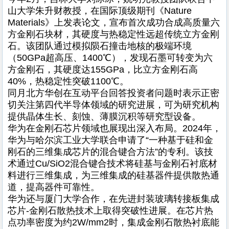
山大学朱升财教授，在国际顶级期刊《Nature
Materials》上发表论文，宣布首次成功合成高质量六
方金刚石块材，其硬度与热稳定性远超传统立方金刚
石。该团队通过模拟陨石撞击地核的极端环境
（50GPa超高压、1400℃），发现石墨可转变为六
方金刚石，其硬度达155GPa，比立方金刚石高
40%，热稳定性突破1100℃。
同月北方华创在互动平台回答投资者问题时表示正密
切关注第四代半导体领域的研究进展，可为研究机构
提供晶体生长、刻蚀、薄膜沉积等研究型设备。
华为在金刚石芯片领域也展现出深入布局。2024年，
华为与哈尔滨工业大学联合申请了“一种基于硅和金
刚石的三维集成芯片的混合键合方法”的专利。该技
术通过Cu/SiO2混合键合技术将硅基与金刚石衬底材
料进行三维集成，为三维集成的硅基器件提供散热通
道，提高器件可靠性。
华为还与厦门大学合作，在先进封装玻璃转接板集成
芯片-金刚石散热技术上取得突破性进展。在芯片热
点功率密度为约2W/mm2时，集成金刚石散热衬底能