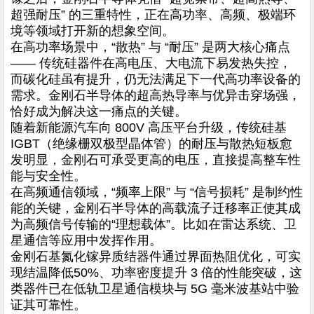
超强耐压” 的三重特性，正在高功率、高频、极端环
境等领域打开新的想象空间。
在高功率场景中，“散热” 与 “耐压” 是两大核心痛点
—— 传统硅器件在高电压、大电流下易发热失控，
而碳化硅虽有提升，仍无法满足下一代高功率设备的
需求。金刚石半导体的超高热导率与优异击穿场强，
恰好成为解决这一痛点的关键。
随着新能源汽车向 800V 高压平台升级，传统硅基
IGBT（绝缘栅双极型晶体管）的耐压与散热短板愈
发明显，金刚石可承受更高的电压，直接提高整车性
能与安全性。
在高频通信领域，“频率上限” 与 “信号损耗” 是制约性
能的关键，金刚石半导体的高载流子迁移率正使其成
为高频信号传输的“理想载体”。比如在雷达系统、卫
星通信等应用中发挥作用。
金刚石基氮化镓异质结器件通过界面热阻优化，可实
现结温降低50%、功率密度提升 3 倍的性能突破，这
类器件已在低轨卫星通信模块与 5G 毫米波基站中验
证其可靠性。