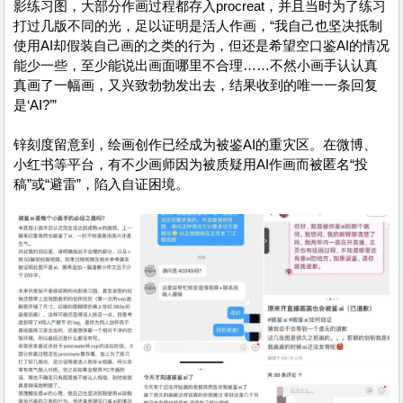
影练习图，大部分作画过程都存入procreat，并且当时为了练习
打过几版不同的光，足以证明是活人作画，“我自己也坚决抵制
使用AI却假装自己画的之类的行为，但还是希望空口鉴AI的情况
能少一些，至少能说出画面哪里不合理……不然小画手认认真
真画了一幅画，又兴致勃勃发出去，结果收到的唯一一条回复
是‘AI?’”
锌刻度留意到，绘画创作已经成为被鉴AI的重灾区。在微博、
小红书等平台，有不少画师因为被质疑用AI作画而被匿名“投
稿”或“避雷”，陷入自证困境。