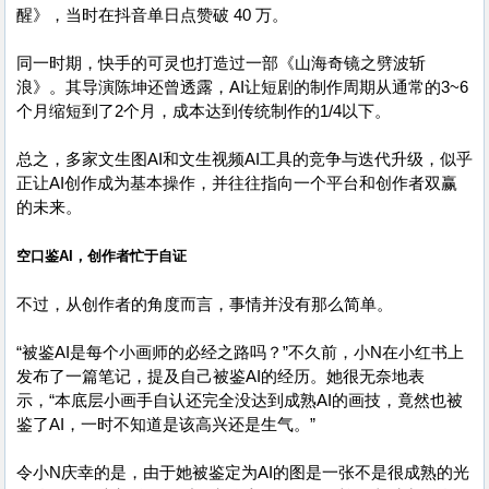
醒》，当时在抖音单日点赞破 40 万。
同一时期，快手的可灵也打造过一部《山海奇镜之劈波斩
浪》。其导演陈坤还曾透露，AI让短剧的制作周期从通常的3~6
个月缩短到了2个月，成本达到传统制作的1/4以下。
总之，多家文生图AI和文生视频AI工具的竞争与迭代升级，似乎
正让AI创作成为基本操作，并往往指向一个平台和创作者双赢
的未来。
空口鉴AI，创作者忙于自证
不过，从创作者的角度而言，事情并没有那么简单。
“被鉴AI是每个小画师的必经之路吗？”不久前，小N在小红书上
发布了一篇笔记，提及自己被鉴AI的经历。她很无奈地表
示，“本底层小画手自认还完全没达到成熟AI的画技，竟然也被
鉴了AI，一时不知道是该高兴还是生气。”
令小N庆幸的是，由于她被鉴定为AI的图是一张不是很成熟的光