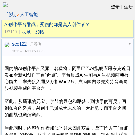
登录
|
注册
›
论坛
人工智能
AI创作平台酣战，受伤的却是真人创作者？
1/3117
|
收藏
|
发帖
see122
只看他
#
1
2025-10-22 09:06:31
国内的AI创作平台又添一名猛将：阿里巴巴AI旗舰应用夸克近日
发布全新AI创作平台“造点”。平台集成AI生图与AI生视频两项核
心能力，率先接入通义万相Wan2.5，成为国内最先支持音画同
步视频生成的平台之一。
至此，从腾讯的元宝、字节的豆包和即梦，到快手的可灵，再
到如今的造点，AI创作已然成为未来的一大趋势，而平台之间
的酣战也愈演愈烈。
与此同时，内容创作者却似乎并未因此获益，反而陷入了“自证
不是AI”的漩涡。从为了自证而录屏作画的画师，到不断申诉图