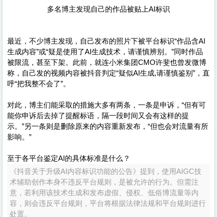
多名博主发现自己的作品被贴上AI标识
最近，不少博主发现，自己发布的照片下被平台标识“作品含AI
生成内容”或“疑是使用了AI生成技术，请谨慎辨别。”同时作品
被限流，甚至下架。此前，就连小米集团CMO许斐也曾发微博
称，自己发的视频内容被抖音判定“疑似AI生成,请谨慎鉴别”，直
呼“把我整不会了”。
对此，博主们能采取的措施大多有两条，一条是申诉，“但有可
能你申诉后去掉了提醒标语，隔一段时间又会有这样的提
示。”另一条则是删除原来的内容重新发布，“但也会对流量有所
影响。”
至于各平台鉴定AI的具体标准是什么？
《抖音关于升级AI内容标识功能的公告》提到，使用AIGC技
术辅助创作本身不违反平台规则，是被允许的行为。但需注
意，若利用该技术生成和发布虚假、侵权、低俗博流量等内
容，则会违反平台规则，平台将根据法律法规和平台规则进行
处置。