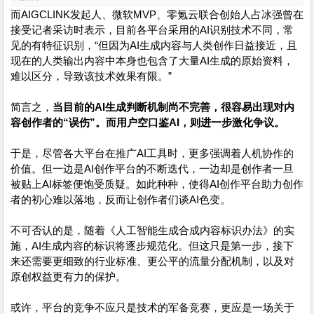
而AIGCLINK发起人、微软MVP、零氪云联合创始人占冰强曾在
接受记者采访时表示，目前各平台采用的AI识别技术不同，常
见的有特征识别，“但因为AI生成内容与人类创作日益接近，且
现在的人类输出内容中本身也包含了大量AI生成的原始资料，
难以区分，导致该技术效果有限。”
简言之，
当目前的AI生成判断机制尚不完善，很容易出现对内
容创作者的“误伤”。而用户空口鉴AI，则进一步激化争议。
于是，尽管各大平台在推广AI工具时，更多强调着人机协作的
价值。但一边是AI创作平台的不断迭代，一边却是创作者一旦
被贴上AI标签便饱受质疑。如此种种，使得AI创作平台助力创作
者的初心难以落地，反而让创作者们谈AI色变。
不可否认的是，随着《人工智能生成合成内容标识办法》的实
施，AI生成内容的标识将逐步规范化。但这只是第一步，接下
来还需要更细致的行业标准、更公平的流量分配机制，以及对
原创权益更有力的保护。
或许，平台的竞争不应只是技术的军备竞赛，更应是一场关于