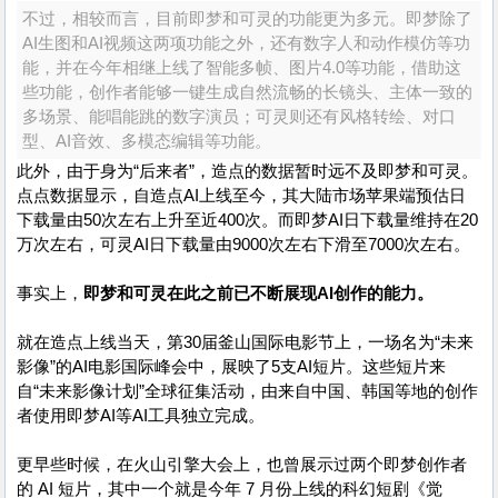
不过，相较而言，目前即梦和可灵的功能更为多元。即梦除了
AI生图和AI视频这两项功能之外，还有数字人和动作模仿等功
能，并在今年相继上线了智能多帧、图片4.0等功能，借助这
些功能，创作者能够一键生成自然流畅的长镜头、主体一致的
多场景、能唱能跳的数字演员；可灵则还有风格转绘、对口
型、AI音效、多模态编辑等功能。
此外，由于身为“后来者”，造点的数据暂时远不及即梦和可灵。
点点数据显示，自造点AI上线至今，其大陆市场苹果端预估日
下载量由50次左右上升至近400次。而即梦AI日下载量维持在20
万次左右，可灵AI日下载量由9000次左右下滑至7000次左右。
事实上，
即梦和可灵在此之前已不断展现AI创作的能力。
就在造点上线当天，第30届釜山国际电影节上，一场名为“未来
影像”的AI电影国际峰会中，展映了5支AI短片。这些短片来
自“未来影像计划”全球征集活动，由来自中国、韩国等地的创作
者使用即梦AI等AI工具独立完成。
更早些时候，在火山引擎大会上，也曾展示过两个即梦创作者
的 AI 短片，其中一个就是今年 7 月份上线的科幻短剧《觉