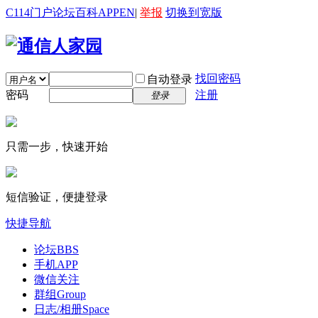
C114门户
论坛
百科
APP
EN
|
举报
切换到宽版
找回密码
自动登录
密码
注册
登录
只需一步，快速开始
短信验证，便捷登录
快捷导航
论坛
BBS
手机APP
微信关注
群组
Group
日志/相册
Space