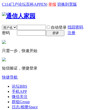
C114门户
论坛
百科
APP
EN
|
举报
切换到宽版
找回密码
自动登录
密码
注册
登录
只需一步，快速开始
短信验证，便捷登录
快捷导航
论坛
BBS
手机APP
微信关注
群组
Group
日志/相册
Space