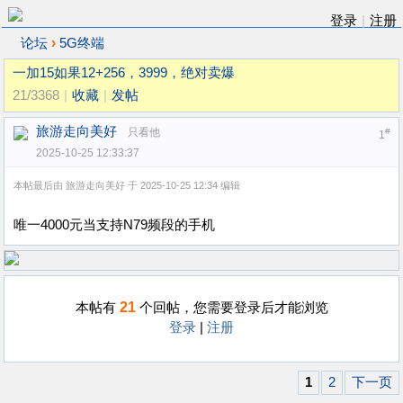
登录
|
注册
›
论坛
5G终端
一加15如果12+256，3999，绝对卖爆
21/3368
|
收藏
|
发帖
旅游走向美好
只看他
#
1
2025-10-25 12:33:37
本帖最后由 旅游走向美好 于 2025-10-25 12:34 编辑
唯一4000元当支持N79频段的手机
21
本帖有
个回帖，您需要登录后才能浏览
登录
|
注册
1
2
下一页