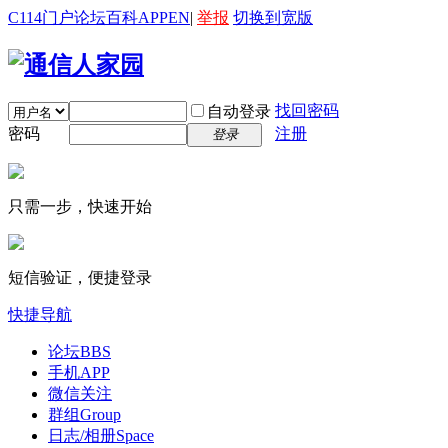
C114门户
论坛
百科
APP
EN
|
举报
切换到宽版
找回密码
自动登录
密码
注册
登录
只需一步，快速开始
短信验证，便捷登录
快捷导航
论坛
BBS
手机APP
微信关注
群组
Group
日志/相册
Space