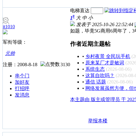
电梯直达
#
1
大
中
小
发表于 2025-10-26 22:52:44
it1010
如题，毕竟5G商用6周年了，3
军衔等级：
作者近期主题帖
元帅
•
乡村夜景 全民玩手机
(2
•
原来某厂才是敏词
(2026
注册：2008-8-18
3130
•
系统生态
(2026-08-06)
•
这算自吹吗？
(2026-08-
串个门
•
通信 话题
(2026-08-06)
加好友
•
网络发展虽然方便，但
打招呼
发消息
本主题由 版主或管理员 于 2025-1
举报本楼