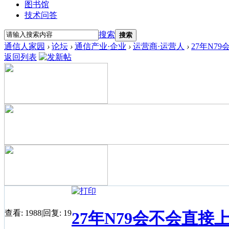
图书馆
技术问答
搜索
搜索
通信人家园
›
论坛
›
通信产业·企业
›
运营商·运营人
›
27年N7
返回列表
查看:
1988
|
回复:
19
27年N79会不会直接上